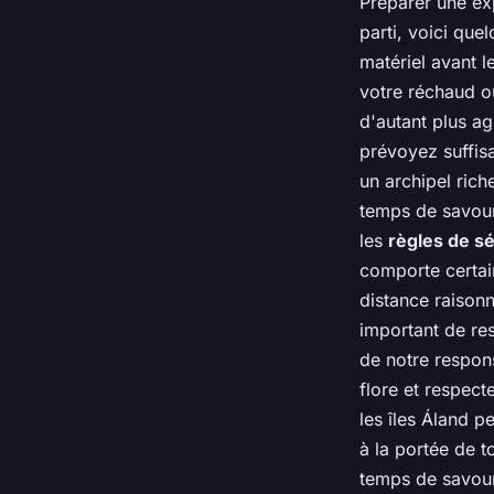
Préparer une exp
parti, voici que
matériel avant l
votre réchaud o
d'autant plus ag
prévoyez suffis
un archipel rich
temps de savour
les
règles de sé
comporte certain
distance raisonn
important de res
de notre respons
flore et respec
les îles Áland 
à la portée de t
temps de savour