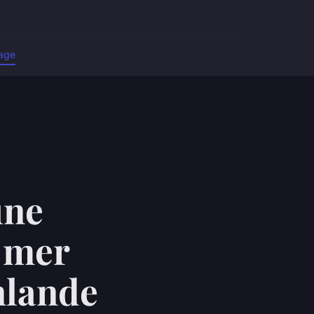
age
une
 mer
nlande