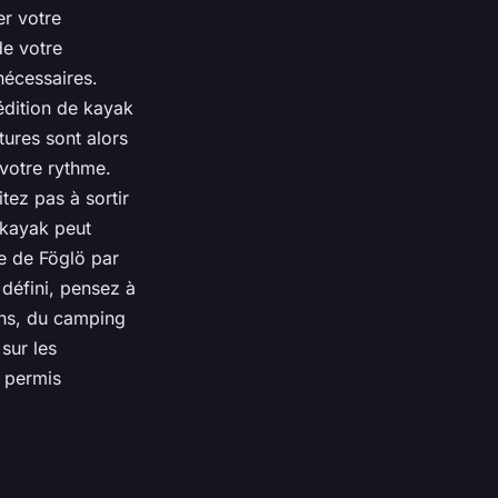
er votre
de votre
nécessaires.
édition de kayak
tures sont alors
 votre rythme.
itez pas à sortir
 kayak peut
le de Föglö par
 défini, pensez à
ons, du camping
sur les
n permis