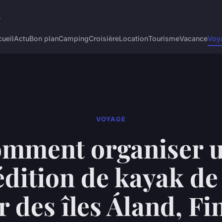
.
ueil
Actu
Bon plan
Camping
Croisière
Location
Tourisme
Vacance
Voy
VOYAGE
mment organiser 
édition de kayak de
r des îles Áland, Fi