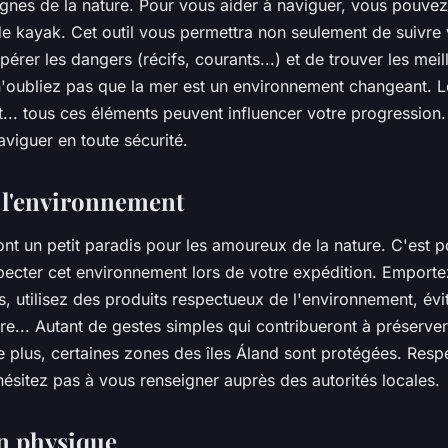
signes de la nature. Pour vous aider à naviguer, vous pouve
de kayak. Cet outil vous permettra non seulement de suivre v
pérer les dangers (récifs, courants...) et de trouver les mei
n'oubliez pas que la mer est un environnement changeant. L
t... tous ces éléments peuvent influencer votre progression
aviguer en toute sécurité.
 l'environnement
ont un petit paradis pour les amoureux de la nature. C'est po
specter cet environnement lors de votre expédition. Emport
, utilisez des produits respectueux de l'environnement, évi
lore... Autant de gestes simples qui contribueront à préserve
 plus, certaines zones des îles Áland sont protégées. Respe
hésitez pas à vous renseigner auprès des autorités locales.
n physique