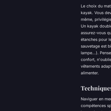
Le choix du maté
kayak. Vous deve
même, privilégie
Un kayak double
assurez-vous qu
étanches pour le
sauvetage est bi
lampe...). Pens
confort, n'oubli
vêtements adapt
alimenter.
Techniques
Naviguer en mer
compétences spéc