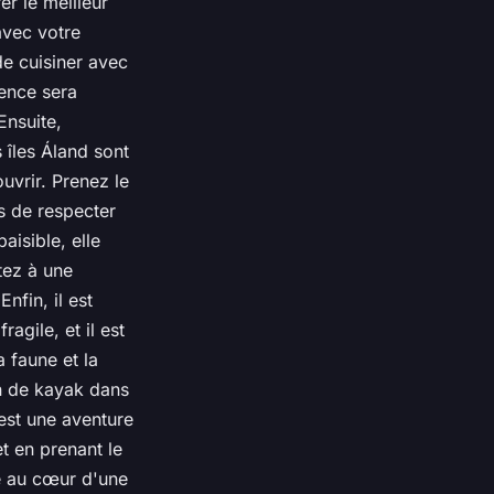
er le meilleur
avec votre
de cuisiner avec
ence sera
Ensuite,
 îles Áland sont
ouvrir. Prenez le
s de respecter
aisible, elle
tez à une
nfin, il est
agile, et il est
 faune et la
on de kayak dans
est une aventure
t en prenant le
e au cœur d'une