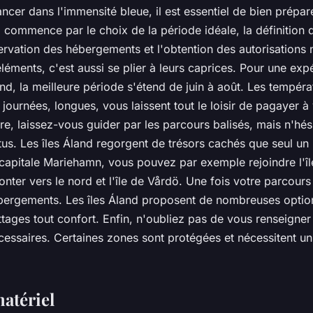
ncer dans l'immensité bleue, il est essentiel de bien prépar
 commence par le choix de la période idéale, la définition 
ervation des hébergements et l'obtention des autorisations 
léments, c'est aussi se plier à leurs caprices. Pour une exp
and, la meilleure période s'étend de juin à août. Les tempéra
 journées, longues, vous laissent tout le loisir de pagayer à
aire, laissez-vous guider par les parcours balisés, mais n'hés
tus. Les îles Áland regorgent de trésors cachés que seul un
 capitale Mariehamn, vous pouvez par exemple rejoindre l'î
onter vers le nord et l'île de Vårdö. Une fois votre parcours
bergements. Les îles Áland proposent de nombreuses opti
ages tout confort. Enfin, n'oubliez pas de vous renseigner 
cessaires. Certaines zones sont protégées et nécessitent u
atériel