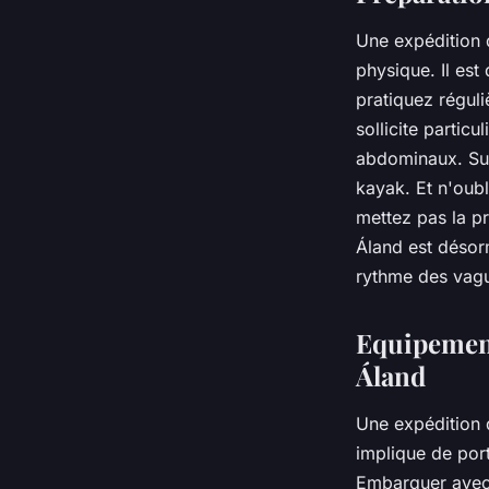
Une expédition 
physique. Il es
pratiquez régul
sollicite partic
abdominaux. Sur
kayak. Et n'oubl
mettez pas la pr
Áland est désorm
rythme des vagu
Equipement
Áland
Une expédition 
implique de port
Embarquer avec 