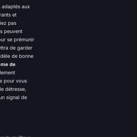
s adaptés aux
rants et
iez pas
es peuvent
our se prémunir
ettra de garder
odèle de bonne
ème de
ilement
ie pour vous
e détresse,
un signal de