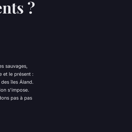
ents ?
ges sauvages,
e et le présent :
des îles Áland.
ion s'impose.
idons pas à pas