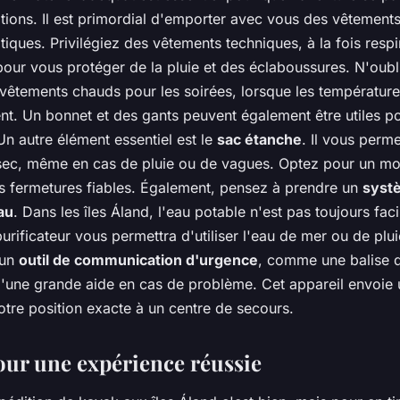
itions. Il est primordial d'emporter avec vous des vêtement
tiques. Privilégiez des vêtements techniques, à la fois respi
our vous protéger de la pluie et des éclaboussures. N'oubl
vêtements chauds pour les soirées, lorsque les températur
nt. Un bonnet et des gants peuvent également être utiles p
 Un autre élément essentiel est le
sac étanche
. Il vous perm
 sec, même en cas de pluie ou de vagues. Optez pour un m
es fermetures fiables. Également, pensez à prendre un
syst
au
. Dans les îles Áland, l'eau potable n'est pas toujours fac
urificateur vous permettra d'utiliser l'eau de mer ou de plu
 un
outil de communication d'urgence
, comme une balise d
d'une grande aide en cas de problème. Cet appareil envoie 
otre position exacte à un centre de secours.
our une expérience réussie