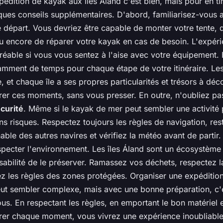
édition de kayak aux îles Áland c'est bien, mais pour en tir
lques conseils supplémentaires. D'abord, familiarisez-vous 
e départ. Vous devriez être capable de monter votre tente, 
u encore de réparer votre kayak en cas de besoin. L'expéri
réable si vous vous sentez à l'aise avec votre équipement. 
amment de temps pour chaque étape de votre itinéraire. Les
e, et chaque île a ses propres particularités et trésors à déc
er ces moments, sans vous presser. En outre, n'oubliez pa
curité
. Même si le kayak de mer peut sembler une activité p
s risques. Respectez toujours les règles de navigation, res
able des autres navires et vérifiez la météo avant de partir. E
pecter l'environnement. Les îles Áland sont un écosystème fr
abilité de le préserver. Ramassez vos déchets, respectez la
tez les règles des zones protégées. Organiser une expéditi
peut sembler complexe, mais avec une bonne préparation, c'
ous. En respectant les règles, en emportant le bon matériel e
er chaque moment, vous vivrez une expérience inoubliabl