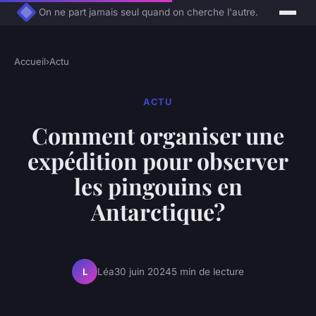
On ne part jamais seul quand on cherche l'autre.
Accueil
›
Actu
ACTU
Comment organiser une
expédition pour observer
les pingouins en
Antarctique?
Léa
30 juin 2024
5 min de lecture
L